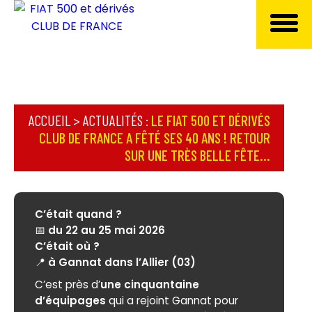
ACCUEIL
>
ACTUALITÉS
:
LE FIAT 500 ET DÉRIVÉS
CLUB DE FRANCE A FÊTÉ SES 40 ANS ! RETOUR
SUR UNE TRÈS BELLE FÊTE...
C’était quand ?
📅
du 22 au 25 mai 2026
C’était où ?
📍
à Gannat dans l’Allier (03)
C’est près d’
une cinquantaine
d’équipages
qui a rejoint Gannat pour