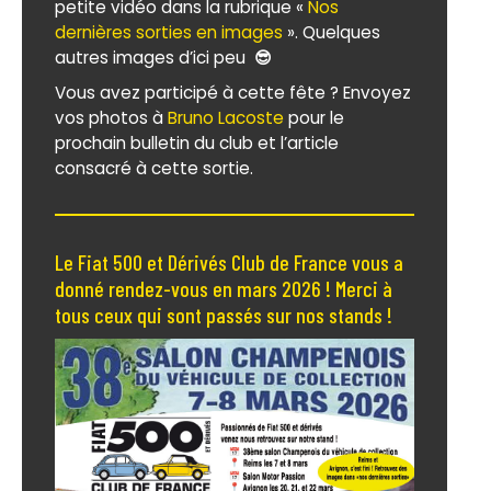
petite vidéo dans la rubrique «
Nos
dernières sorties en images
». Quelques
autres images d’ici peu
😎
Vous avez participé à cette fête ? Envoyez
vos photos à
Bruno Lacoste
pour le
prochain bulletin du club et l’article
consacré à cette sortie.
Le Fiat 500 et Dérivés Club de France vous a
donné rendez-vous en mars 2026 ! Merci à
tous ceux qui sont passés sur nos stands !