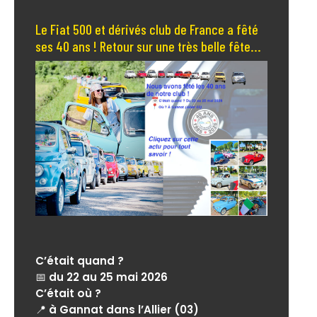
Le Fiat 500 et dérivés club de France a fêté
ses 40 ans ! Retour sur une très belle fête...
C’était quand ?
📅
du 22 au 25 mai 2026
C’était où ?
📍
à Gannat dans l’Allier (03)