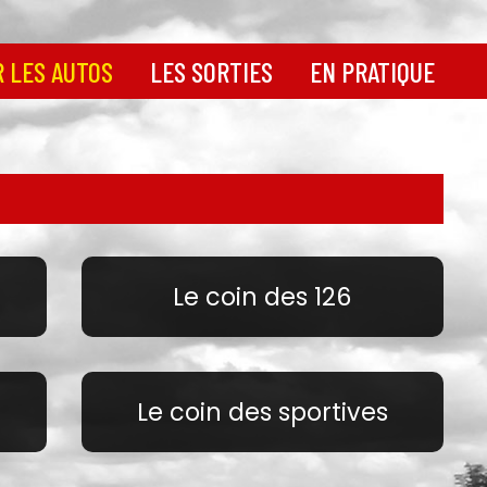
 LES AUTOS
LES SORTIES
EN PRATIQUE
0 et
Calendrier des sorties
Infos législation : la
FFVE
Nos dernières sorties
 la 500
en images
Tout savoir sur les
pneus
26
Newsletter
Avant d'acheter une 500
Nos conseils
00
Docs Fiat 500
Le coin des 126
portives
Docs Jardinière
 500
Docs Fiat 126
Docs Fiat 600
Le coin des sportives
Docs autres modèles
Astuces mécaniques