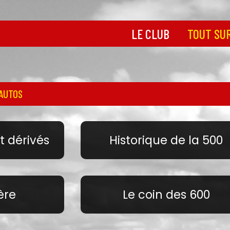
LE CLUB
TOUT SUR
Découvrir le Club
Toutes les 50
dérivés
Les statuts
Historique de
Toutes nos
 AUTOS
coordonnées
Le coin des 1
Nos partenaires
La Jardinière
La boutique
Le coin des 6
t dérivés
Historique de la 500
Le coin des s
Le cœur de la
ère
Le coin des 600