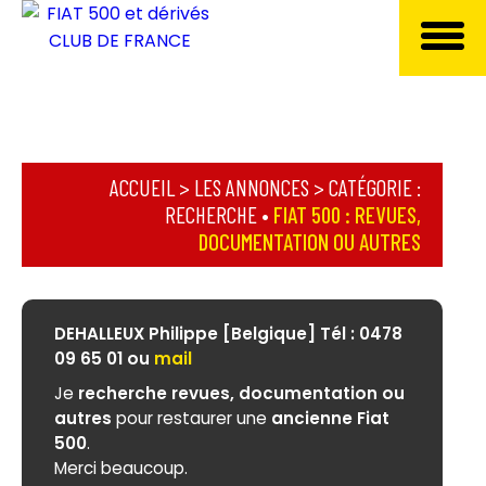
ACCUEIL
>
LES ANNONCES
> CATÉGORIE :
RECHERCHE
•
FIAT 500 : REVUES,
DOCUMENTATION OU AUTRES
DEHALLEUX Philippe [Belgique] Tél : 0478
09 65 01 ou
mail
Je
recherche revues, documentation ou
autres
pour restaurer une
ancienne Fiat
500
.
Merci beaucoup.