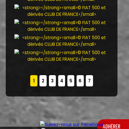
1
2
3
4
5
6
7
ADHÉRER