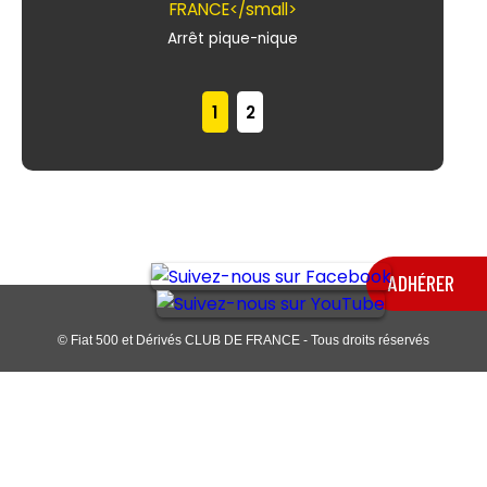
Arrêt pique-nique
1
2
ADHÉRER
© Fiat 500 et Dérivés CLUB DE FRANCE - Tous droits réservés