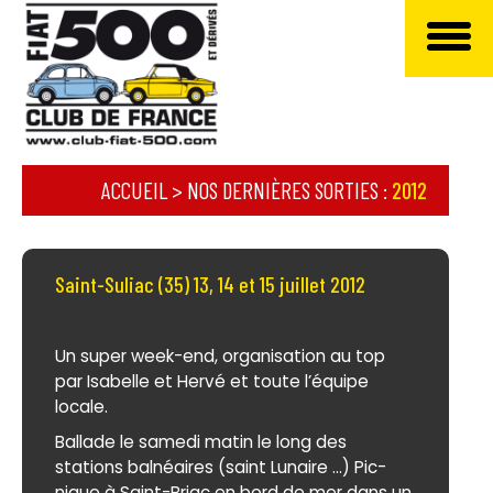
ACCUEIL
>
NOS DERNIÈRES SORTIES
:
2012
Saint-Suliac (35) 13, 14 et 15 juillet 2012
Un super week-end, organisation au top
par Isabelle et Hervé et toute l’équipe
locale.
Ballade le samedi matin le long des
stations balnéaires (saint Lunaire ...) Pic-
nique à Saint-Briac en bord de mer dans un