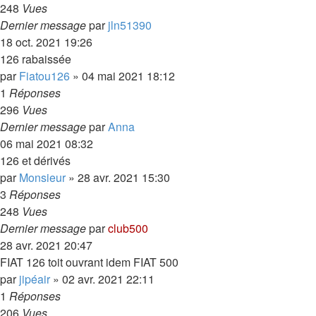
248
Vues
Dernier message
par
jln51390
18 oct. 2021 19:26
126 rabaissée
par
Fiatou126
»
04 mai 2021 18:12
1
Réponses
296
Vues
Dernier message
par
Anna
06 mai 2021 08:32
126 et dérivés
par
Monsieur
»
28 avr. 2021 15:30
3
Réponses
248
Vues
Dernier message
par
club500
28 avr. 2021 20:47
FIAT 126 toit ouvrant idem FIAT 500
par
jipéair
»
02 avr. 2021 22:11
1
Réponses
206
Vues