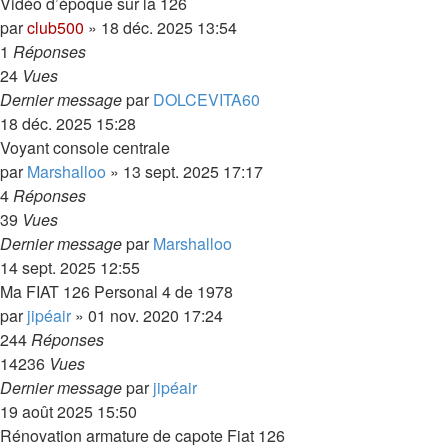
Vidéo d’époque sur la 126
par
club500
»
18 déc. 2025 13:54
1
Réponses
24
Vues
Dernier message
par
DOLCEVITA60
18 déc. 2025 15:28
Voyant console centrale
par
Marshalloo
»
13 sept. 2025 17:17
4
Réponses
39
Vues
Dernier message
par
Marshalloo
14 sept. 2025 12:55
Ma FIAT 126 Personal 4 de 1978
par
jipéair
»
01 nov. 2020 17:24
244
Réponses
14236
Vues
Dernier message
par
jipéair
19 août 2025 15:50
Rénovation armature de capote Fiat 126