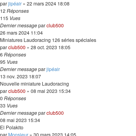
par
jipéair
»
22 mars 2024 18:08
12
Réponses
115
Vues
Dernier message
par
club500
26 mars 2024 11:04
Miniatures Laudoracing 126 séries spéciales
par
club500
»
28 oct. 2023 18:05
6
Réponses
95
Vues
Dernier message
par
jipéair
13 nov. 2023 18:07
Nouvelle miniature Laudoracing
par
club500
»
08 mai 2023 15:34
0
Réponses
33
Vues
Dernier message
par
club500
08 mai 2023 15:34
El Polakito
par
Monsieur
»
30 mars 2023 14:05