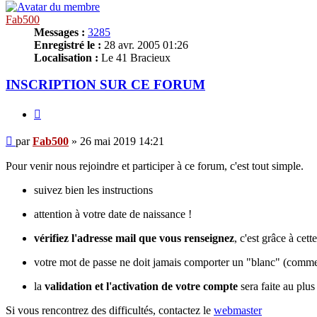
Fab500
Messages :
3285
Enregistré le :
28 avr. 2005 01:26
Localisation :
Le 41 Bracieux
INSCRIPTION SUR CE FORUM
Citer
Message
par
Fab500
»
26 mai 2019 14:21
Pour venir nous rejoindre et participer à ce forum, c'est tout simple.
suivez bien les instructions
attention à votre date de naissance !
vérifiez l'adresse mail que vous renseignez
, c'est grâce à cet
votre mot de passe ne doit jamais comporter un "blanc" (comme
la
validation et l'activation de votre compte
sera faite au plus
Si vous rencontrez des difficultés, contactez le
webmaster