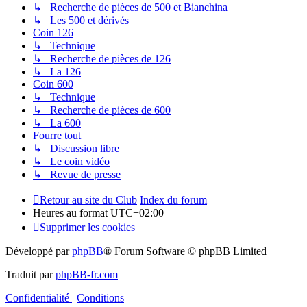
↳ Recherche de pièces de 500 et Bianchina
↳ Les 500 et dérivés
Coin 126
↳ Technique
↳ Recherche de pièces de 126
↳ La 126
Coin 600
↳ Technique
↳ Recherche de pièces de 600
↳ La 600
Fourre tout
↳ Discussion libre
↳ Le coin vidéo
↳ Revue de presse
Retour au site du Club
Index du forum
Heures au format
UTC+02:00
Supprimer les cookies
Développé par
phpBB
® Forum Software © phpBB Limited
Traduit par
phpBB-fr.com
Confidentialité
|
Conditions