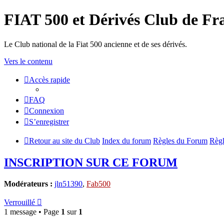
FIAT 500 et Dérivés Club de Fr
Le Club national de la Fiat 500 ancienne et de ses dérivés.
Vers le contenu
Accès rapide
FAQ
Connexion
S’enregistrer
Retour au site du Club
Index du forum
Règles du Forum
Règ
INSCRIPTION SUR CE FORUM
Modérateurs :
jln51390
,
Fab500
Verrouillé
1 message • Page
1
sur
1