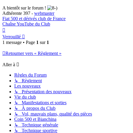
A bientôt sur le forum !
Adhérente 397 -
webmaster
Fiat 500 et dérivés club de France
Chaîne YouTube du Club
Haut
Verrouillé
1 message • Page
1
sur
1
Retourner vers « Règlement »
Aller à
Règles du Forum
↳ Règlement
Les nouveaux
↳ Présentation des nouveaux
Vie du club
↳ Manifestations et sorties
↳ À propos du Club
↳ Vol, mauvais plans, qualité des pièces
Coin 500 et Bianchina
↳ Technique générale
↳ Technique sportive