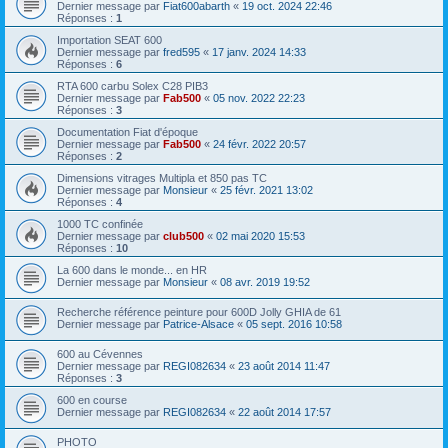
Dernier message par
Fiat600abarth
«
19 oct. 2024 22:46
Réponses :
1
Importation SEAT 600
Dernier message par
fred595
«
17 janv. 2024 14:33
Réponses :
6
RTA 600 carbu Solex C28 PIB3
Dernier message par
Fab500
«
05 nov. 2022 22:23
Réponses :
3
Documentation Fiat d'époque
Dernier message par
Fab500
«
24 févr. 2022 20:57
Réponses :
2
Dimensions vitrages Multipla et 850 pas TC
Dernier message par
Monsieur
«
25 févr. 2021 13:02
Réponses :
4
1000 TC confinée
Dernier message par
club500
«
02 mai 2020 15:53
Réponses :
10
La 600 dans le monde... en HR
Dernier message par
Monsieur
«
08 avr. 2019 19:52
Recherche référence peinture pour 600D Jolly GHIA de 61
Dernier message par
Patrice-Alsace
«
05 sept. 2016 10:58
600 au Cévennes
Dernier message par
REGI082634
«
23 août 2014 11:47
Réponses :
3
600 en course
Dernier message par
REGI082634
«
22 août 2014 17:57
PHOTO