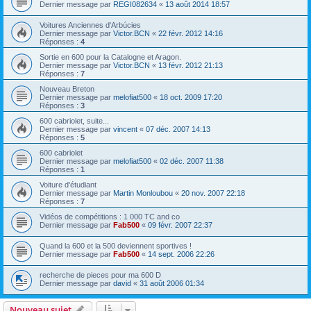
Dernier message par
REGI082634
«
13 août 2014 18:57
Voitures Anciennes d'Arbúcies
Dernier message par
Victor.BCN
«
22 févr. 2012 14:16
Réponses :
4
Sortie en 600 pour la Catalogne et Aragon.
Dernier message par
Victor.BCN
«
13 févr. 2012 21:13
Réponses :
7
Nouveau Breton
Dernier message par
melofiat500
«
18 oct. 2009 17:20
Réponses :
3
600 cabriolet, suite...
Dernier message par
vincent
«
07 déc. 2007 14:13
Réponses :
5
600 cabriolet
Dernier message par
melofiat500
«
02 déc. 2007 11:38
Réponses :
1
Voiture d'étudiant
Dernier message par
Martin Monloubou
«
20 nov. 2007 22:18
Réponses :
7
Vidéos de compétitions : 1 000 TC and co
Dernier message par
Fab500
«
09 févr. 2007 22:37
Quand la 600 et la 500 deviennent sportives !
Dernier message par
Fab500
«
14 sept. 2006 22:26
recherche de pieces pour ma 600 D
Dernier message par
david
«
31 août 2006 01:34
Nouveau sujet