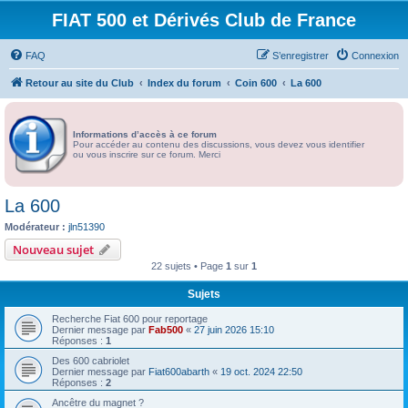
FIAT 500 et Dérivés Club de France
FAQ
S’enregistrer
Connexion
Retour au site du Club
Index du forum
Coin 600
La 600
Informations d’accès à ce forum
Pour accéder au contenu des discussions, vous devez vous identifier
ou vous inscrire sur ce forum. Merci
La 600
Modérateur :
jln51390
Nouveau sujet
22 sujets • Page
1
sur
1
Sujets
Recherche Fiat 600 pour reportage
Dernier message par
Fab500
«
27 juin 2026 15:10
Réponses :
1
Des 600 cabriolet
Dernier message par
Fiat600abarth
«
19 oct. 2024 22:50
Réponses :
2
Ancêtre du magnet ?