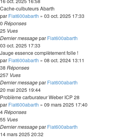
16 oct. 2025 16:58
Cache-culbuteurs Abarth
par
Fiat600abarth
»
03 oct. 2025 17:33
0
Réponses
25
Vues
Dernier message
par
Fiat600abarth
03 oct. 2025 17:33
Jauge essence complètement folle !
par
Fiat600abarth
»
08 oct. 2024 13:11
38
Réponses
257
Vues
Dernier message
par
Fiat600abarth
20 mai 2025 19:44
Problème carburateur Weber ICP 28
par
Fiat600abarth
»
09 mars 2025 17:40
4
Réponses
55
Vues
Dernier message
par
Fiat600abarth
14 mars 2025 20:32