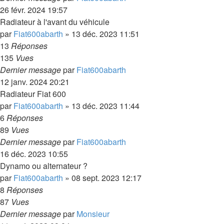
26 févr. 2024 19:57
Radiateur à l'avant du véhicule
par
Fiat600abarth
»
13 déc. 2023 11:51
13
Réponses
135
Vues
Dernier message
par
Fiat600abarth
12 janv. 2024 20:21
Radiateur Fiat 600
par
Fiat600abarth
»
13 déc. 2023 11:44
6
Réponses
89
Vues
Dernier message
par
Fiat600abarth
16 déc. 2023 10:55
Dynamo ou alternateur ?
par
Fiat600abarth
»
08 sept. 2023 12:17
8
Réponses
87
Vues
Dernier message
par
Monsieur