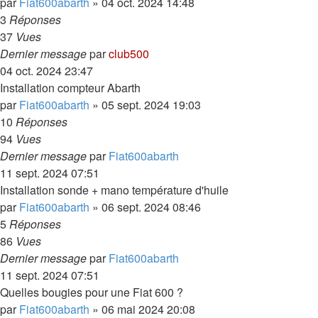
par
Fiat600abarth
»
04 oct. 2024 14:48
3
Réponses
37
Vues
Dernier message
par
club500
04 oct. 2024 23:47
Installation compteur Abarth
par
Fiat600abarth
»
05 sept. 2024 19:03
10
Réponses
94
Vues
Dernier message
par
Fiat600abarth
11 sept. 2024 07:51
Installation sonde + mano température d'huile
par
Fiat600abarth
»
06 sept. 2024 08:46
5
Réponses
86
Vues
Dernier message
par
Fiat600abarth
11 sept. 2024 07:51
Quelles bougies pour une Fiat 600 ?
par
Fiat600abarth
»
06 mai 2024 20:08