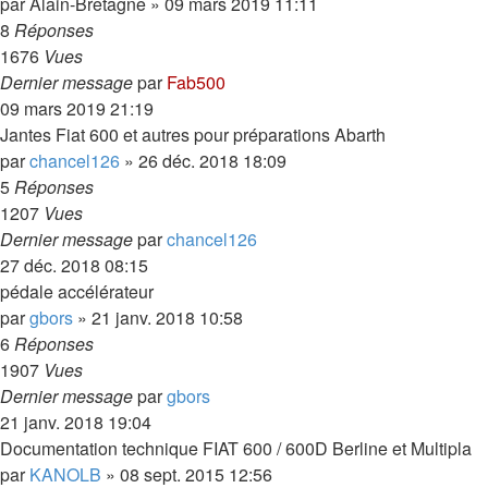
par
Alain-Bretagne
»
09 mars 2019 11:11
8
Réponses
1676
Vues
Dernier message
par
Fab500
09 mars 2019 21:19
Jantes Fiat 600 et autres pour préparations Abarth
par
chancel126
»
26 déc. 2018 18:09
5
Réponses
1207
Vues
Dernier message
par
chancel126
27 déc. 2018 08:15
pédale accélérateur
par
gbors
»
21 janv. 2018 10:58
6
Réponses
1907
Vues
Dernier message
par
gbors
21 janv. 2018 19:04
Documentation technique FIAT 600 / 600D Berline et Multipla
par
KANOLB
»
08 sept. 2015 12:56