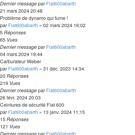
Dernier message
par
Fiat600abarth
21 mars 2024 20:48
Problème de dynamo qui fume !
par
Fiat600abarth
»
02 mars 2024 16:02
5
Réponses
65
Vues
Dernier message
par
Fiat600abarth
04 mars 2024 19:44
Carburateur Weber
par
Fiat600abarth
»
31 déc. 2023 14:34
20
Réponses
219
Vues
Dernier message
par
Fiat600abarth
26 févr. 2024 20:03
Ceintures de sécurité Fiat 600
par
Fiat600abarth
»
13 janv. 2024 11:15
15
Réponses
121
Vues
Dernier message
par
Fiat600abarth