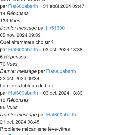
par
Fiat600abarth
»
31 août 2024 09:47
14
Réponses
133
Vues
Dernier message
par
jln51390
05 nov. 2024 09:39
Quel alternateur choisir ?
par
Fiat600abarth
»
03 oct. 2024 13:38
6
Réponses
76
Vues
Dernier message
par
Fiat600abarth
22 oct. 2024 09:34
Lumières tableau de bord
par
Fiat600abarth
»
03 oct. 2024 13:33
10
Réponses
95
Vues
Dernier message
par
Fiat600abarth
21 oct. 2024 08:48
Problème mécanisme lève-vitres