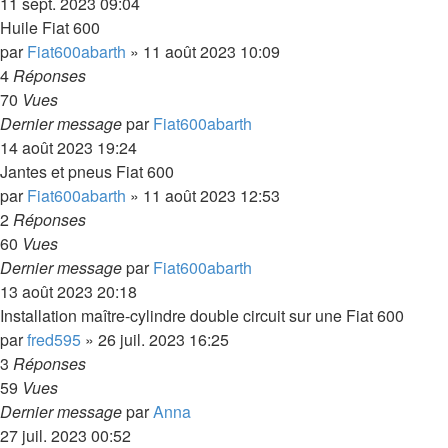
11 sept. 2023 09:04
Huile Fiat 600
par
Fiat600abarth
»
11 août 2023 10:09
4
Réponses
70
Vues
Dernier message
par
Fiat600abarth
14 août 2023 19:24
Jantes et pneus Fiat 600
par
Fiat600abarth
»
11 août 2023 12:53
2
Réponses
60
Vues
Dernier message
par
Fiat600abarth
13 août 2023 20:18
Installation maître-cylindre double circuit sur une Fiat 600
par
fred595
»
26 juil. 2023 16:25
3
Réponses
59
Vues
Dernier message
par
Anna
27 juil. 2023 00:52