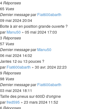
4
Réponses
65
Vues
Dernier message
par
Fiat600abarth
09 mai 2024 20:04
Boite à air en position grande ouverte ?
par
Manu50
»
05 mai 2024 17:03
3
Réponses
57
Vues
Dernier message
par
Manu50
06 mai 2024 14:02
Jantes 12 ou 13 pouces ?
par
Fiat600abarth
»
30 avr. 2024 22:23
9
Réponses
98
Vues
Dernier message
par
Fiat600abarth
03 mai 2024 18:11
Taille des pneus sur 600D d'origine
par
fred595
»
23 mars 2024 11:52
6
Réponses