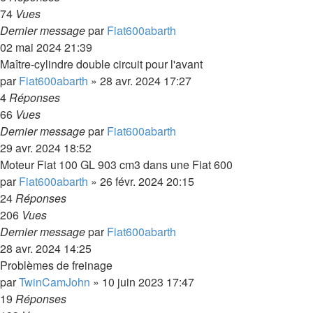
74
Vues
Dernier message
par
Fiat600abarth
02 mai 2024 21:39
Maître-cylindre double circuit pour l'avant
par
Fiat600abarth
»
28 avr. 2024 17:27
4
Réponses
66
Vues
Dernier message
par
Fiat600abarth
29 avr. 2024 18:52
Moteur Fiat 100 GL 903 cm3 dans une Fiat 600
par
Fiat600abarth
»
26 févr. 2024 20:15
24
Réponses
206
Vues
Dernier message
par
Fiat600abarth
28 avr. 2024 14:25
Problèmes de freinage
par
TwinCamJohn
»
10 juin 2023 17:47
19
Réponses