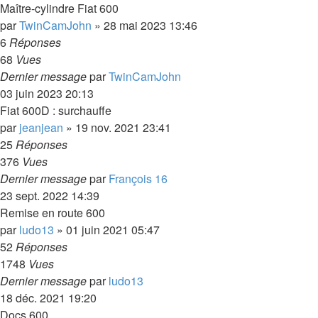
Maître-cylindre Fiat 600
par
TwinCamJohn
»
28 mai 2023 13:46
6
Réponses
68
Vues
Dernier message
par
TwinCamJohn
03 juin 2023 20:13
Fiat 600D : surchauffe
par
jeanjean
»
19 nov. 2021 23:41
25
Réponses
376
Vues
Dernier message
par
François 16
23 sept. 2022 14:39
Remise en route 600
par
ludo13
»
01 juin 2021 05:47
52
Réponses
1748
Vues
Dernier message
par
ludo13
18 déc. 2021 19:20
Docs 600