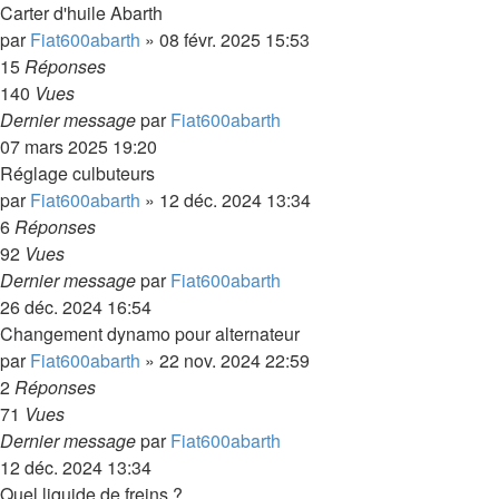
Carter d'huile Abarth
par
Fiat600abarth
»
08 févr. 2025 15:53
15
Réponses
140
Vues
Dernier message
par
Fiat600abarth
07 mars 2025 19:20
Réglage culbuteurs
par
Fiat600abarth
»
12 déc. 2024 13:34
6
Réponses
92
Vues
Dernier message
par
Fiat600abarth
26 déc. 2024 16:54
Changement dynamo pour alternateur
par
Fiat600abarth
»
22 nov. 2024 22:59
2
Réponses
71
Vues
Dernier message
par
Fiat600abarth
12 déc. 2024 13:34
Quel liquide de freins ?