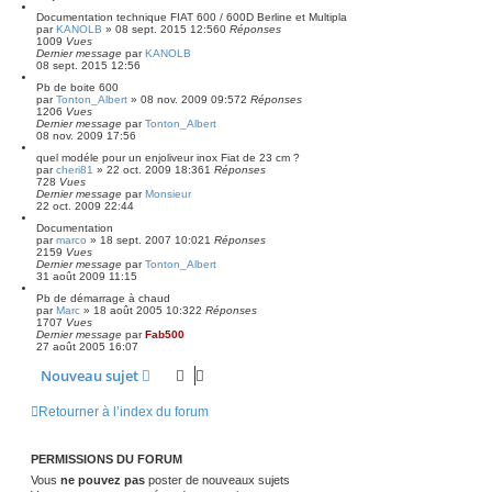
Documentation technique FIAT 600 / 600D Berline et Multipla
par
KANOLB
»
08 sept. 2015 12:56
0
Réponses
1009
Vues
Dernier message
par
KANOLB
08 sept. 2015 12:56
Pb de boite 600
par
Tonton_Albert
»
08 nov. 2009 09:57
2
Réponses
1206
Vues
Dernier message
par
Tonton_Albert
08 nov. 2009 17:56
quel modéle pour un enjoliveur inox Fiat de 23 cm ?
par
cheri81
»
22 oct. 2009 18:36
1
Réponses
728
Vues
Dernier message
par
Monsieur
22 oct. 2009 22:44
Documentation
par
marco
»
18 sept. 2007 10:02
1
Réponses
2159
Vues
Dernier message
par
Tonton_Albert
31 août 2009 11:15
Pb de démarrage à chaud
par
Marc
»
18 août 2005 10:32
2
Réponses
1707
Vues
Dernier message
par
Fab500
27 août 2005 16:07
Nouveau sujet
Retourner à l’index du forum
PERMISSIONS DU FORUM
Vous
ne pouvez pas
poster de nouveaux sujets