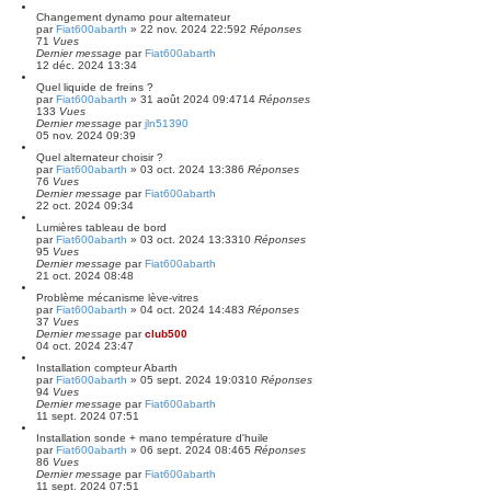
Changement dynamo pour alternateur
par
Fiat600abarth
»
22 nov. 2024 22:59
2
Réponses
71
Vues
Dernier message
par
Fiat600abarth
12 déc. 2024 13:34
Quel liquide de freins ?
par
Fiat600abarth
»
31 août 2024 09:47
14
Réponses
133
Vues
Dernier message
par
jln51390
05 nov. 2024 09:39
Quel alternateur choisir ?
par
Fiat600abarth
»
03 oct. 2024 13:38
6
Réponses
76
Vues
Dernier message
par
Fiat600abarth
22 oct. 2024 09:34
Lumières tableau de bord
par
Fiat600abarth
»
03 oct. 2024 13:33
10
Réponses
95
Vues
Dernier message
par
Fiat600abarth
21 oct. 2024 08:48
Problème mécanisme lève-vitres
par
Fiat600abarth
»
04 oct. 2024 14:48
3
Réponses
37
Vues
Dernier message
par
club500
04 oct. 2024 23:47
Installation compteur Abarth
par
Fiat600abarth
»
05 sept. 2024 19:03
10
Réponses
94
Vues
Dernier message
par
Fiat600abarth
11 sept. 2024 07:51
Installation sonde + mano température d'huile
par
Fiat600abarth
»
06 sept. 2024 08:46
5
Réponses
86
Vues
Dernier message
par
Fiat600abarth
11 sept. 2024 07:51