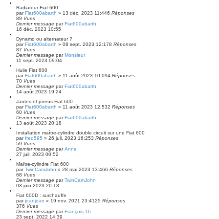
Radiateur Fiat 600
par
Fiat600abarth
»
13 déc. 2023 11:44
6
Réponses
89
Vues
Dernier message
par
Fiat600abarth
16 déc. 2023 10:55
Dynamo ou alternateur ?
par
Fiat600abarth
»
08 sept. 2023 12:17
8
Réponses
87
Vues
Dernier message
par
Monsieur
11 sept. 2023 09:04
Huile Fiat 600
par
Fiat600abarth
»
11 août 2023 10:09
4
Réponses
70
Vues
Dernier message
par
Fiat600abarth
14 août 2023 19:24
Jantes et pneus Fiat 600
par
Fiat600abarth
»
11 août 2023 12:53
2
Réponses
60
Vues
Dernier message
par
Fiat600abarth
13 août 2023 20:18
Installation maître-cylindre double circuit sur une Fiat 600
par
fred595
»
26 juil. 2023 16:25
3
Réponses
59
Vues
Dernier message
par
Anna
27 juil. 2023 00:52
Maître-cylindre Fiat 600
par
TwinCamJohn
»
28 mai 2023 13:46
6
Réponses
68
Vues
Dernier message
par
TwinCamJohn
03 juin 2023 20:13
Fiat 600D : surchauffe
par
jeanjean
»
19 nov. 2021 23:41
25
Réponses
376
Vues
Dernier message
par
François 16
23 sept. 2022 14:39