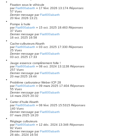
Fixation sous le véhicule
par
Fiat600abarth
»
17 févr. 2026 13:17
4
Réponses
57
Vues
Dernier message
par
Fiat600abarth
20 févr. 2026 13:21
Pompe à huile
par
Fiat600abarth
»
15 oct. 2025 18:46
3
Réponses
37
Vues
Dernier message
par
Fiat600abarth
16 oct. 2025 16:58
Cache-culbuteurs Abarth
par
Fiat600abarth
»
03 oct. 2025 17:33
0
Réponses
25
Vues
Dernier message
par
Fiat600abarth
03 oct. 2025 17:33
Jauge essence complètement folle !
par
Fiat600abarth
»
08 oct. 2024 13:11
38
Réponses
257
Vues
Dernier message
par
Fiat600abarth
20 mai 2025 19:44
Problème carburateur Weber ICP 28
par
Fiat600abarth
»
09 mars 2025 17:40
4
Réponses
55
Vues
Dernier message
par
Fiat600abarth
14 mars 2025 20:32
Carter d'huile Abarth
par
Fiat600abarth
»
08 févr. 2025 15:53
15
Réponses
140
Vues
Dernier message
par
Fiat600abarth
07 mars 2025 19:20
Réglage culbuteurs
par
Fiat600abarth
»
12 déc. 2024 13:34
6
Réponses
92
Vues
Dernier message
par
Fiat600abarth
26 déc. 2024 16:54