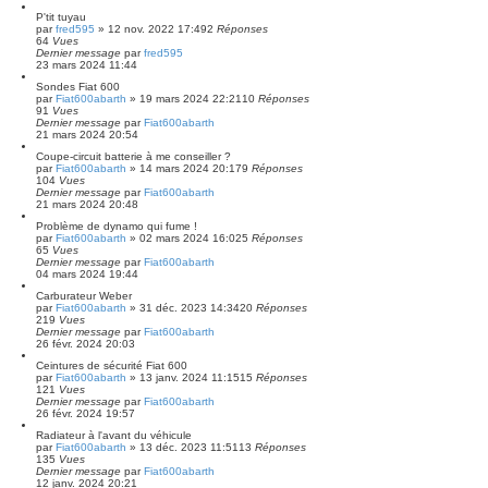
P'tit tuyau
par
fred595
»
12 nov. 2022 17:49
2
Réponses
64
Vues
Dernier message
par
fred595
23 mars 2024 11:44
Sondes Fiat 600
par
Fiat600abarth
»
19 mars 2024 22:21
10
Réponses
91
Vues
Dernier message
par
Fiat600abarth
21 mars 2024 20:54
Coupe-circuit batterie à me conseiller ?
par
Fiat600abarth
»
14 mars 2024 20:17
9
Réponses
104
Vues
Dernier message
par
Fiat600abarth
21 mars 2024 20:48
Problème de dynamo qui fume !
par
Fiat600abarth
»
02 mars 2024 16:02
5
Réponses
65
Vues
Dernier message
par
Fiat600abarth
04 mars 2024 19:44
Carburateur Weber
par
Fiat600abarth
»
31 déc. 2023 14:34
20
Réponses
219
Vues
Dernier message
par
Fiat600abarth
26 févr. 2024 20:03
Ceintures de sécurité Fiat 600
par
Fiat600abarth
»
13 janv. 2024 11:15
15
Réponses
121
Vues
Dernier message
par
Fiat600abarth
26 févr. 2024 19:57
Radiateur à l'avant du véhicule
par
Fiat600abarth
»
13 déc. 2023 11:51
13
Réponses
135
Vues
Dernier message
par
Fiat600abarth
12 janv. 2024 20:21