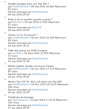
Quelles bougies pour une Fiat 600 ?
par
Fiat600abarth
»
06 mai 2024 20:08
4
Réponses
65
Vues
Dernier message
par
Fiat600abarth
09 mai 2024 20:04
Boite à air en position grande ouverte ?
par
Manu50
»
05 mai 2024 17:03
3
Réponses
57
Vues
Dernier message
par
Manu50
06 mai 2024 14:02
Jantes 12 ou 13 pouces ?
par
Fiat600abarth
»
30 avr. 2024 22:23
9
Réponses
98
Vues
Dernier message
par
Fiat600abarth
03 mai 2024 18:11
Taille des pneus sur 600D d'origine
par
fred595
»
23 mars 2024 11:52
6
Réponses
74
Vues
Dernier message
par
Fiat600abarth
02 mai 2024 21:39
Maître-cylindre double circuit pour l'avant
par
Fiat600abarth
»
28 avr. 2024 17:27
4
Réponses
66
Vues
Dernier message
par
Fiat600abarth
29 avr. 2024 18:52
Moteur Fiat 100 GL 903 cm3 dans une Fiat 600
par
Fiat600abarth
»
26 févr. 2024 20:15
24
Réponses
206
Vues
Dernier message
par
Fiat600abarth
28 avr. 2024 14:25
Problèmes de freinage
par
TwinCamJohn
»
10 juin 2023 17:47
19
Réponses
193
Vues
Dernier message
par
Fiat600abarth
27 avr. 2024 20:55