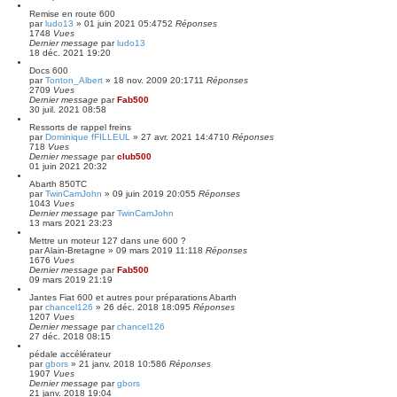
Remise en route 600
par
ludo13
»
01 juin 2021 05:47
52
Réponses
1748
Vues
Dernier message
par
ludo13
18 déc. 2021 19:20
Docs 600
par
Tonton_Albert
»
18 nov. 2009 20:17
11
Réponses
2709
Vues
Dernier message
par
Fab500
30 juil. 2021 08:58
Ressorts de rappel freins
par
Dominique fFILLEUL
»
27 avr. 2021 14:47
10
Réponses
718
Vues
Dernier message
par
club500
01 juin 2021 20:32
Abarth 850TC
par
TwinCamJohn
»
09 juin 2019 20:05
5
Réponses
1043
Vues
Dernier message
par
TwinCamJohn
13 mars 2021 23:23
Mettre un moteur 127 dans une 600 ?
par
Alain-Bretagne
»
09 mars 2019 11:11
8
Réponses
1676
Vues
Dernier message
par
Fab500
09 mars 2019 21:19
Jantes Fiat 600 et autres pour préparations Abarth
par
chancel126
»
26 déc. 2018 18:09
5
Réponses
1207
Vues
Dernier message
par
chancel126
27 déc. 2018 08:15
pédale accélérateur
par
gbors
»
21 janv. 2018 10:58
6
Réponses
1907
Vues
Dernier message
par
gbors
21 janv. 2018 19:04