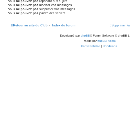
Vous
ne pouvez pas
répondre aux sujets
Vous
ne pouvez pas
modifier vos messages
Vous
ne pouvez pas
supprimer vos messages
Vous
ne pouvez pas
joindre des fichiers
Retour au site du Club
Index du forum
Supprimer le
Développé par
phpBB
® Forum Software © phpBB L
Traduit par
phpBB-fr.com
Confidentialité
|
Conditions