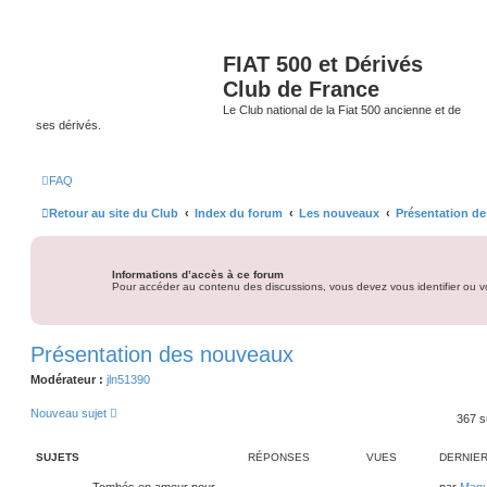
FIAT 500 et Dérivés
Club de France
Le Club national de la Fiat 500 ancienne et de
ses dérivés.
FAQ
Retour au site du Club
Index du forum
Les nouveaux
Présentation d
Informations d’accès à ce forum
Pour accéder au contenu des discussions, vous devez vous identifier ou vo
Présentation des nouveaux
Modérateur :
jln51390
Nouveau sujet
367 s
SUJETS
RÉPONSES
VUES
DERNIE
D