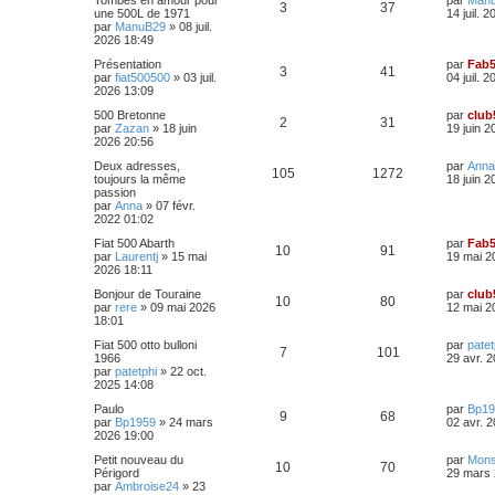
Tombés en amour pour
par
Man
R
V
3
37
e
une 500L de 1971
14 juil. 
r
par
ManuB29
»
08 juil.
é
u
n
2026 18:49
i
p
e
D
Présentation
par
Fab
e
R
V
3
41
e
par
fiat500500
»
03 juil.
04 juil. 
r
r
2026 13:09
o
s
m
é
u
n
e
D
500 Bretonne
par
club
i
s
n
R
V
2
31
p
e
e
par
Zazan
»
18 juin
19 juin 2
e
s
r
2026 20:56
r
a
s
é
u
n
o
s
m
g
D
Deux adresses,
par
Anna
i
e
R
V
e
105
1272
e
p
e
e
toujours la même
18 juin 2
e
s
n
r
passion
r
s
é
u
n
par
Anna
»
07 févr.
s
o
s
m
a
s
i
2022 01:02
e
g
p
e
e
s
n
e
e
D
Fiat 500 Abarth
par
Fab
r
s
R
V
10
91
e
par
Laurentj
»
15 mai
19 mai 2
o
s
m
a
s
r
2026 18:11
s
e
g
é
u
n
s
n
e
e
D
Bonjour de Touraine
par
club
i
s
R
V
10
80
p
e
e
par
rere
»
09 mai 2026
12 mai 2
e
a
s
r
18:01
s
r
g
é
u
n
o
s
m
e
e
D
Fiat 500 otto bulloni
par
patet
i
e
R
V
7
101
p
e
e
1966
29 avr. 
e
s
n
r
par
patetphi
»
22 oct.
s
r
s
é
u
n
2025 14:08
o
s
m
a
s
i
e
g
p
e
D
Paulo
par
Bp19
e
s
R
n
V
e
9
68
e
e
par
Bp1959
»
24 mars
02 avr. 
r
s
r
2026 19:00
o
s
m
a
é
s
u
n
s
e
g
D
Petit nouveau du
par
Mons
i
s
n
R
V
e
10
70
p
e
e
e
Périgord
29 mars 
e
s
r
par
Ambroise24
»
23
r
a