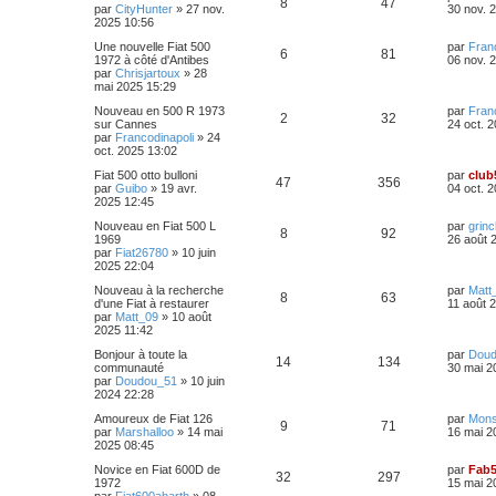
R
V
8
47
e
par
CityHunter
»
27 nov.
30 nov. 
s
o
s
m
a
s
r
2025 10:56
e
g
é
u
n
s
n
e
e
D
Une nouvelle Fiat 500
par
Fran
i
s
R
V
6
81
p
e
e
1972 à côté d'Antibes
06 nov. 
e
a
s
r
par
Chrisjartoux
»
28
s
r
g
é
u
n
mai 2025 15:29
o
s
m
e
e
i
e
p
e
D
Nouveau en 500 R 1973
par
Fran
e
s
n
R
V
2
32
e
sur Cannes
24 oct. 
s
r
s
r
par
Francodinapoli
»
24
o
s
m
a
s
é
u
n
oct. 2025 13:02
e
g
i
s
n
e
e
p
e
D
Fiat 500 otto bulloni
par
club
e
s
R
V
47
356
e
par
Guibo
»
19 avr.
04 oct. 
r
a
s
r
2025 12:45
s
o
s
m
g
é
u
n
e
e
e
D
Nouveau en Fiat 500 L
par
grin
i
s
n
R
V
8
92
p
e
e
1969
26 août 
e
s
r
par
Fiat26780
»
10 juin
s
r
a
s
é
u
n
2025 22:04
o
s
m
g
i
e
e
e
p
e
D
Nouveau à la recherche
par
Matt
e
s
R
n
V
8
63
e
d'une Fiat à restaurer
11 août 
r
s
r
par
Matt_09
»
10 août
s
o
s
m
a
é
s
u
n
2025 11:42
e
g
i
s
n
e
p
e
e
D
Bonjour à toute la
par
Doud
e
s
R
V
14
134
e
communauté
30 mai 2
r
a
s
r
par
Doudou_51
»
10 juin
o
s
s
m
g
é
u
n
2024 22:28
e
e
e
i
s
n
p
e
D
Amoureux de Fiat 126
par
Mons
e
s
R
V
9
71
e
par
Marshalloo
»
14 mai
16 mai 2
s
r
a
s
r
2025 08:45
o
s
m
g
é
u
n
e
e
e
D
Novice en Fiat 600D de
par
Fab
i
s
n
R
V
32
297
p
e
e
1972
15 mai 2
e
s
r