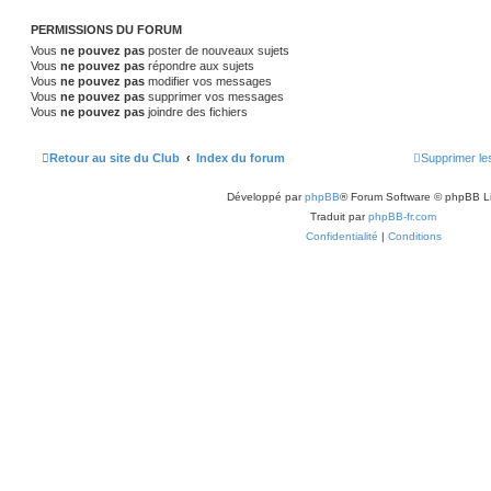
n
s
s
a
s
PERMISSIONS DU FORUM
g
e
Vous
ne pouvez pas
poster de nouveaux sujets
e
Vous
ne pouvez pas
répondre aux sujets
Vous
ne pouvez pas
modifier vos messages
s
Vous
ne pouvez pas
supprimer vos messages
Vous
ne pouvez pas
joindre des fichiers
Retour au site du Club
Index du forum
Supprimer le
Développé par
phpBB
® Forum Software © phpBB L
Traduit par
phpBB-fr.com
Confidentialité
|
Conditions