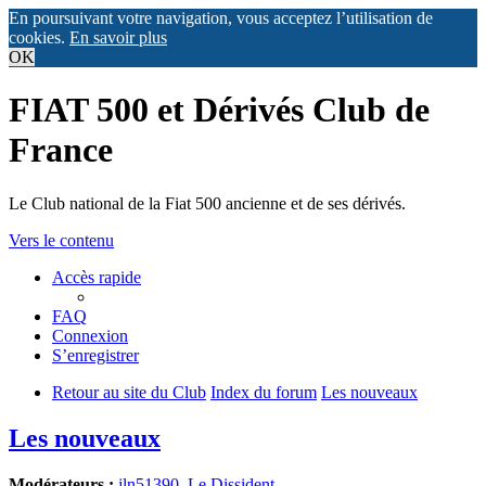
En poursuivant votre navigation, vous acceptez l’utilisation de
cookies.
En savoir plus
OK
FIAT 500 et Dérivés Club de
France
Le Club national de la Fiat 500 ancienne et de ses dérivés.
Vers le contenu
Accès rapide
FAQ
Connexion
S’enregistrer
Retour au site du Club
Index du forum
Les nouveaux
Les nouveaux
Modérateurs :
jln51390
,
Le Dissident