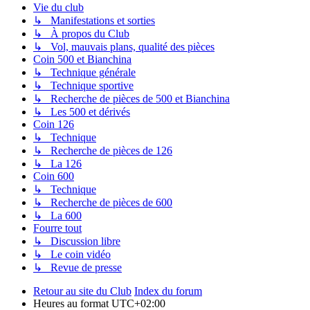
Vie du club
↳ Manifestations et sorties
↳ À propos du Club
↳ Vol, mauvais plans, qualité des pièces
Coin 500 et Bianchina
↳ Technique générale
↳ Technique sportive
↳ Recherche de pièces de 500 et Bianchina
↳ Les 500 et dérivés
Coin 126
↳ Technique
↳ Recherche de pièces de 126
↳ La 126
Coin 600
↳ Technique
↳ Recherche de pièces de 600
↳ La 600
Fourre tout
↳ Discussion libre
↳ Le coin vidéo
↳ Revue de presse
Retour au site du Club
Index du forum
Heures au format
UTC+02:00