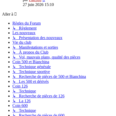
le
27 juin 2026 15:10
dernier
message
Aller à
Règles du Forum
↳ Règlement
Les nouveaux
↳ Présentation des nouveaux
Vie du club
↳ Manifestations et sorties
↳ À propos du Club
↳ Vol, mauvais plans, qualité des pièces
Coin 500 et Bianchina
↳ Technique générale
↳ Technique sportive
↳ Recherche de pièces de 500 et Bianchina
↳ Les 500 et dérivés
Coin 126
↳ Technique
↳ Recherche de pièces de 126
↳ La 126
Coin 600
↳ Technique
↳ Recherche de pièces de 600