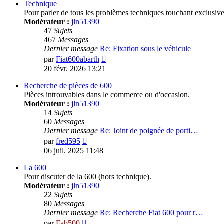
Technique
Pour parler de tous les problèmes techniques touchant exclusi
Modérateur :
jln51390
47
Sujets
467
Messages
Dernier message
Re: Fixation sous le véhicule
Voir
par
Fiat600abarth
le
20 févr. 2026 13:21
dernier
message
Recherche de pièces de 600
Pièces introuvables dans le commerce ou d'occasion.
Modérateur :
jln51390
14
Sujets
60
Messages
Dernier message
Re: Joint de poignée de porti…
Voir
par
fred595
le
06 juil. 2025 11:48
dernier
message
La 600
Pour discuter de la 600 (hors technique).
Modérateur :
jln51390
22
Sujets
80
Messages
Dernier message
Re: Recherche Fiat 600 pour r…
Voir
par
Fab500