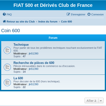
FIAT 500 et Dérivés Club de France
FAQ
S’enregistrer
Connexion
Retour au site du Club
Index du forum
Coin 600
Coin 600
Forum
Technique
Pour parler de tous les problèmes techniques touchant exclusivement la FIAT
600.
Modérateur :
jln51390
Sujets :
47
Recherche de pièces de 600
Pièces introuvables dans le commerce ou d'occasion.
Modérateur :
jln51390
Sujets :
14
La 600
Pour discuter de la 600 (hors technique).
Modérateur :
jln51390
Sujets :
22
Aller à