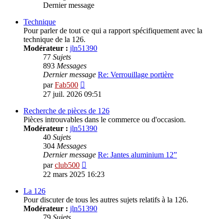
Dernier message
Technique
Pour parler de tout ce qui a rapport spécifiquement avec la
technique de la 126.
Modérateur :
jln51390
77
Sujets
893
Messages
Dernier message
Re: Verrouillage portière
Voir
par
Fab500
le
27 juil. 2026 09:51
dernier
message
Recherche de pièces de 126
Pièces introuvables dans le commerce ou d'occasion.
Modérateur :
jln51390
40
Sujets
304
Messages
Dernier message
Re: Jantes aluminium 12”
Voir
par
club500
le
22 mars 2025 16:23
dernier
message
La 126
Pour discuter de tous les autres sujets relatifs à la 126.
Modérateur :
jln51390
79
Sujets