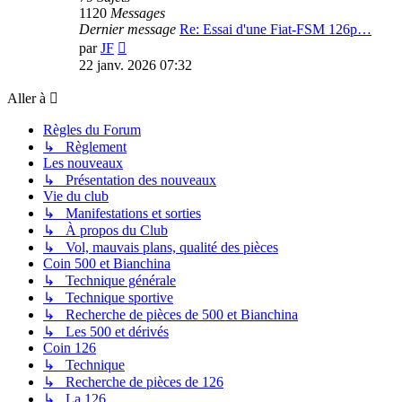
1120
Messages
Dernier message
Re: Essai d'une Fiat-FSM 126p…
Voir
par
JF
le
22 janv. 2026 07:32
dernier
message
Aller à
Règles du Forum
↳ Règlement
Les nouveaux
↳ Présentation des nouveaux
Vie du club
↳ Manifestations et sorties
↳ À propos du Club
↳ Vol, mauvais plans, qualité des pièces
Coin 500 et Bianchina
↳ Technique générale
↳ Technique sportive
↳ Recherche de pièces de 500 et Bianchina
↳ Les 500 et dérivés
Coin 126
↳ Technique
↳ Recherche de pièces de 126
↳ La 126