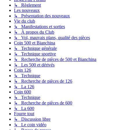
↳ Règlement
Les nouveaux
↳ Présentation des nouveaux
Vie du club
↳ Manifestations et sorties
↳ À propos du Club
↳ Vol, mauvais plans, qualité des pièces
Coin 500 et Bianchina
↳ Technique générale
↳ Technique sportive
↳ Recherche de pièces de 500 et Bianchina
↳ Les 500 et dérivés
Coin 126
↳ Technique
↳ Recherche de pièces de 126
↳ La 126
Coin 600
↳ Technique
↳ Recherche de pièces de 600
↳ La 600
Fourre tout
↳ Discussion libre
↳ Le coin vidéo