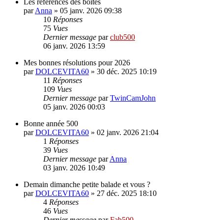
Les références des boîtes
par
Anna
»
05 janv. 2026 09:38
10
Réponses
75
Vues
Dernier message
par
club500
06 janv. 2026 13:59
Mes bonnes résolutions pour 2026
par
DOLCEVITA60
»
30 déc. 2025 10:19
11
Réponses
109
Vues
Dernier message
par
TwinCamJohn
05 janv. 2026 00:03
Bonne année 500
par
DOLCEVITA60
»
02 janv. 2026 21:04
1
Réponses
39
Vues
Dernier message
par
Anna
03 janv. 2026 10:49
Demain dimanche petite balade et vous ?
par
DOLCEVITA60
»
27 déc. 2025 18:10
4
Réponses
46
Vues
Dernier message
par
Fab500