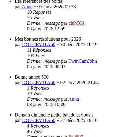
Les références des boîtes
par
Anna
»
05 janv. 2026 09:38
10
Réponses
75
Vues
Dernier message
par
club500
06 janv. 2026 13:59
Mes bonnes résolutions pour 2026
par
DOLCEVITA60
»
30 déc. 2025 10:19
11
Réponses
109
Vues
Dernier message
par
TwinCamJohn
05 janv. 2026 00:03
Bonne année 500
par
DOLCEVITA60
»
02 janv. 2026 21:04
1
Réponses
39
Vues
Dernier message
par
Anna
03 janv. 2026 10:49
Demain dimanche petite balade et vous ?
par
DOLCEVITA60
»
27 déc. 2025 18:10
4
Réponses
46
Vues
Dernier message
par
Fab500