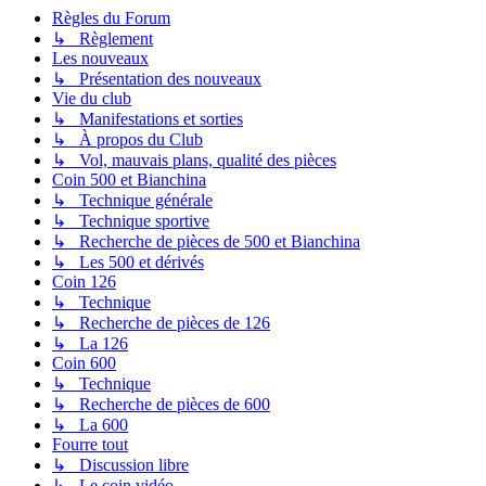
Règles du Forum
↳ Règlement
Les nouveaux
↳ Présentation des nouveaux
Vie du club
↳ Manifestations et sorties
↳ À propos du Club
↳ Vol, mauvais plans, qualité des pièces
Coin 500 et Bianchina
↳ Technique générale
↳ Technique sportive
↳ Recherche de pièces de 500 et Bianchina
↳ Les 500 et dérivés
Coin 126
↳ Technique
↳ Recherche de pièces de 126
↳ La 126
Coin 600
↳ Technique
↳ Recherche de pièces de 600
↳ La 600
Fourre tout
↳ Discussion libre
↳ Le coin vidéo