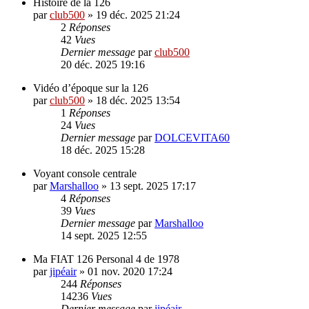
Histoire de la 126
par
club500
»
19 déc. 2025 21:24
2
Réponses
42
Vues
Dernier message
par
club500
20 déc. 2025 19:16
Vidéo d’époque sur la 126
par
club500
»
18 déc. 2025 13:54
1
Réponses
24
Vues
Dernier message
par
DOLCEVITA60
18 déc. 2025 15:28
Voyant console centrale
par
Marshalloo
»
13 sept. 2025 17:17
4
Réponses
39
Vues
Dernier message
par
Marshalloo
14 sept. 2025 12:55
Ma FIAT 126 Personal 4 de 1978
par
jipéair
»
01 nov. 2020 17:24
244
Réponses
14236
Vues
Dernier message
par
jipéair