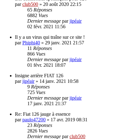
par
club500
»
20 août 2020 22:15
65
Réponses
6882
Vues
Dernier message
par
jipéair
02 févr. 2021 11:56
Il y a un virus qui traîne sur ce site !
par
Phiphi40
»
29 janv. 2021 21:57
11
Réponses
866
Vues
Dernier message
par
jipéair
01 févr. 2021 18:07
Insigne arrière FIAT 126
par
jipéair
»
14 janv. 2021 10:58
9
Réponses
725
Vues
Dernier message
par
jipéair
17 janv. 2021 21:37
Re: Fiat 126 jauge à essence
par
paulo47200
»
17 avr. 2019 08:31
23
Réponses
2826
Vues
Dernier message
par
club500