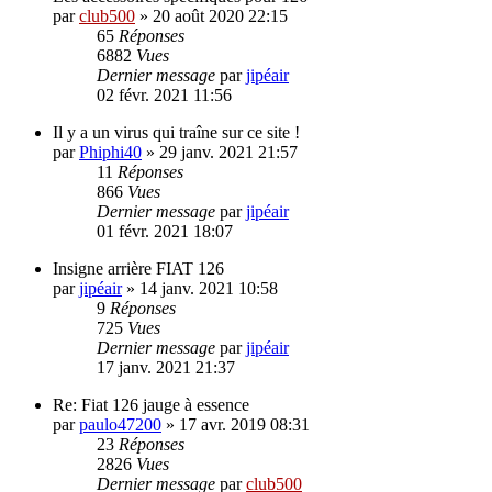
par
club500
»
20 août 2020 22:15
65
Réponses
6882
Vues
Dernier message
par
jipéair
02 févr. 2021 11:56
Il y a un virus qui traîne sur ce site !
par
Phiphi40
»
29 janv. 2021 21:57
11
Réponses
866
Vues
Dernier message
par
jipéair
01 févr. 2021 18:07
Insigne arrière FIAT 126
par
jipéair
»
14 janv. 2021 10:58
9
Réponses
725
Vues
Dernier message
par
jipéair
17 janv. 2021 21:37
Re: Fiat 126 jauge à essence
par
paulo47200
»
17 avr. 2019 08:31
23
Réponses
2826
Vues
Dernier message
par
club500