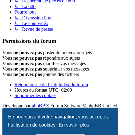
↳ Recherche de pièces de 600
↳ La 600
Fourre tout
↳ Discussion libre
↳ Le coin vidéo
↳ Revue de presse
Permissions du forum
Vous
ne pouvez pas
poster de nouveaux sujets
Vous
ne pouvez pas
répondre aux sujets
Vous
ne pouvez pas
modifier vos messages
Vous
ne pouvez pas
supprimer vos messages
Vous
ne pouvez pas
joindre des fichiers
Retour au site du Club
Index du forum
Heures au format
UTC+02:00
Supprimer les cookies
Développé par
phpBB
® Forum Software © phpBB Limited
Traduit par
phpBB-fr.com
En poursuivant votre navigation, vous acceptez
l’utilisation de cookies.
En savoir plus
Confidentialité
|
Conditions