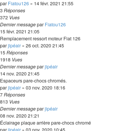
par
Fiatou126
»
14 févr. 2021 21:55
3
Réponses
372
Vues
Dernier message
par
Fiatou126
15 févr. 2021 21:05
Remplacement ressort moteur Fiat 126
par
jipéair
»
26 oct. 2020 21:45
15
Réponses
1918
Vues
Dernier message
par
jipéair
14 nov. 2020 21:45
Espaceurs pare-chocs chromés.
par
jipéair
»
03 nov. 2020 18:16
7
Réponses
813
Vues
Dernier message
par
jipéair
08 nov. 2020 21:21
Éclairage plaque arrière pare-chocs chromé
par
jipéair
»
03 nov. 2020 10:45