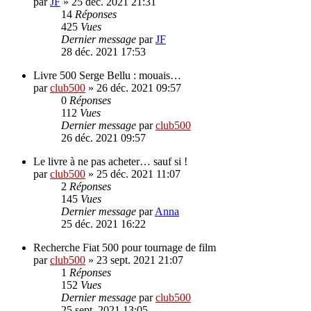
par
JF
»
25 déc. 2021 21:31
14
Réponses
425
Vues
Dernier message
par
JF
28 déc. 2021 17:53
Livre 500 Serge Bellu : mouais…
par
club500
»
26 déc. 2021 09:57
0
Réponses
112
Vues
Dernier message
par
club500
26 déc. 2021 09:57
Le livre à ne pas acheter… sauf si !
par
club500
»
25 déc. 2021 11:07
2
Réponses
145
Vues
Dernier message
par
Anna
25 déc. 2021 16:22
Recherche Fiat 500 pour tournage de film
par
club500
»
23 sept. 2021 21:07
1
Réponses
152
Vues
Dernier message
par
club500
25 sept. 2021 13:05