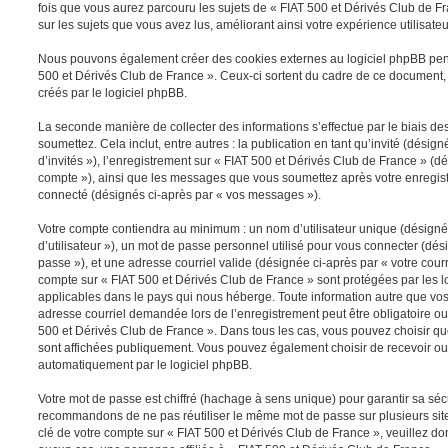
fois que vous aurez parcouru les sujets de « FIAT 500 et Dérivés Club de Fra
sur les sujets que vous avez lus, améliorant ainsi votre expérience utilisateu
Nous pouvons également créer des cookies externes au logiciel phpBB pen
500 et Dérivés Club de France ». Ceux-ci sortent du cadre de ce document,
créés par le logiciel phpBB.
La seconde manière de collecter des informations s’effectue par le biais 
soumettez. Cela inclut, entre autres : la publication en tant qu’invité (dési
d’invités »), l’enregistrement sur « FIAT 500 et Dérivés Club de France » (dé
compte »), ainsi que les messages que vous soumettez après votre enregis
connecté (désignés ci-après par « vos messages »).
Votre compte contiendra au minimum : un nom d’utilisateur unique (désigné
d’utilisateur »), un mot de passe personnel utilisé pour vous connecter (dés
passe »), et une adresse courriel valide (désignée ci-après par « votre courr
compte sur « FIAT 500 et Dérivés Club de France » sont protégées par les l
applicables dans le pays qui nous héberge. Toute information autre que vos 
adresse courriel demandée lors de l’enregistrement peut être obligatoire ou f
500 et Dérivés Club de France ». Dans tous les cas, vous pouvez choisir qu
sont affichées publiquement. Vous pouvez également choisir de recevoir ou
automatiquement par le logiciel phpBB.
Votre mot de passe est chiffré (hachage à sens unique) pour garantir sa sé
recommandons de ne pas réutiliser le même mot de passe sur plusieurs sites
clé de votre compte sur « FIAT 500 et Dérivés Club de France », veuillez d