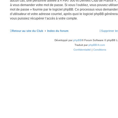
aucun cas, une personne affiliée à « FIAT 500 et Dérivés Club de France », 
à vous demander votre mot de passe. Si vous l’oubliez, vous pouvez utiliser 
mot de passe » fournie par le logiciel phpBB. Ce processus vous demande
d’utilisateur et votre adresse courriel, après quoi le logiciel phpBB génér
vous puissiez récupérer l’accès à votre compte.
Retour au site du Club
Index du forum
Supprimer le
Développé par
phpBB
® Forum Software © phpBB L
Traduit par
phpBB-fr.com
Confidentialité
|
Conditions