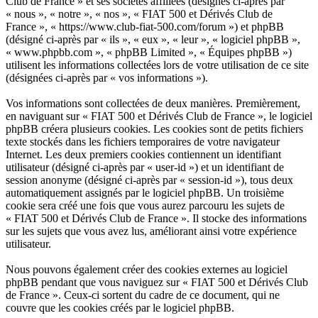
Club de France » et ses sociétés affiliées (désignés ci-après par
« nous », « notre », « nos », « FIAT 500 et Dérivés Club de
France », « https://www.club-fiat-500.com/forum ») et phpBB
(désigné ci-après par « ils », « eux », « leur », « logiciel phpBB »,
« www.phpbb.com », « phpBB Limited », « Équipes phpBB »)
utilisent les informations collectées lors de votre utilisation de ce site
(désignées ci-après par « vos informations »).
Vos informations sont collectées de deux manières. Premièrement,
en naviguant sur « FIAT 500 et Dérivés Club de France », le logiciel
phpBB créera plusieurs cookies. Les cookies sont de petits fichiers
texte stockés dans les fichiers temporaires de votre navigateur
Internet. Les deux premiers cookies contiennent un identifiant
utilisateur (désigné ci-après par « user-id ») et un identifiant de
session anonyme (désigné ci-après par « session-id »), tous deux
automatiquement assignés par le logiciel phpBB. Un troisième
cookie sera créé une fois que vous aurez parcouru les sujets de
« FIAT 500 et Dérivés Club de France ». Il stocke des informations
sur les sujets que vous avez lus, améliorant ainsi votre expérience
utilisateur.
Nous pouvons également créer des cookies externes au logiciel
phpBB pendant que vous naviguez sur « FIAT 500 et Dérivés Club
de France ». Ceux-ci sortent du cadre de ce document, qui ne
couvre que les cookies créés par le logiciel phpBB.